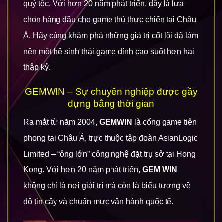
quý tộc. Với hơn 20 năm phát triển, đây là lựa
chọn hàng đầu cho game thủ thực chiến tại Châu
Á. Hãy cùng khám phá những giá trị cốt lõi đã làm
nên một hệ sinh thái game đỉnh cao suốt hơn hai
thập kỷ.
GEMWIN – Sự chuyên nghiệp được gầy
dựng bằng thời gian
Ra mắt từ năm 2004,
GEMWIN
là cổng game tiên
phong tại Châu Á, trực thuộc tập đoàn AsianLogic
Limited – “ông lớn” công nghệ đặt trụ sở tại Hong
Kong. Với hơn 20 năm phát triển,
GEM WIN
không chỉ là nơi giải trí mà còn là biểu tượng về
độ tin cậy và chuẩn mực vận hành quốc tế.