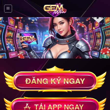
Bỏ
qua
nội
dung