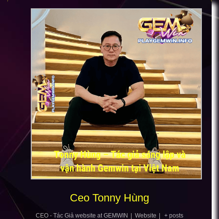
Ceo Tonny Hùng
CEO - Tác Giả website
at
GEMWIN
|
Website
|
+ posts