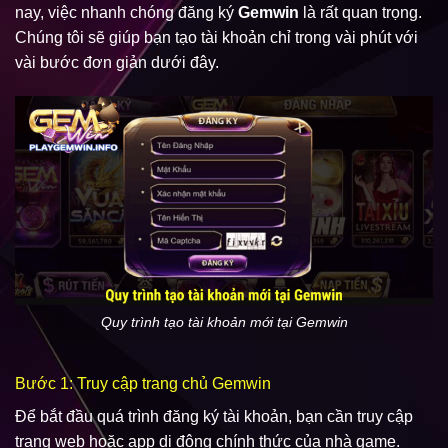
nay, việc nhanh chóng đăng ký
Gemwin
là rất quan trọng.
Chúng tôi sẽ giúp bạn tạo tài khoản chỉ trong vài phút với
vài bước đơn giản dưới đây.
Quy trình tạo tài khoản mới tại Gemwin
Bước 1: Truy cập trang chủ Gemwin
Để bắt đầu quá trình đăng ký tài khoản, bạn cần truy cập
trang web hoặc app di động chính thức của nhà game.