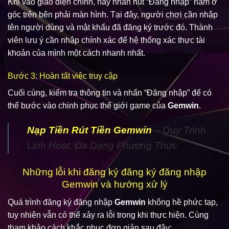
Khi vào giao diện chính, hãy nhấn nút “Đăng nhập” nằm ở
góc trên bên phải màn hình. Tại đây, người chơi cần nhập
tên người dùng và mật khẩu đã đăng ký trước đó. Thành
viên lưu ý cần nhập chính xác để hệ thống xác thực tài
khoản của mình một cách nhanh nhất.
Bước 3: Hoàn tất việc truy cập
Cuối cùng, kiểm tra thông tin và nhấn “Đăng nhập” để có
thể bước vào chinh phục thế giới game của
Gemwin
.
Nạp Tiền Rút Tiền Gemwin
– Quy Trình
Linh Hoạt, Đa Dạng Phương Thức
Những lỗi khi đăng ký đăng ký đăng nhập
Gemwin và hướng xử lý
Quá trình đăng ký đăng nhập
Gemwin
không hề phức tạp,
tuy nhiên vẫn có thể xảy ra lỗi trong khi thực hiện. Cùng
tham khảo cách khắc phục đơn giản sau đây: