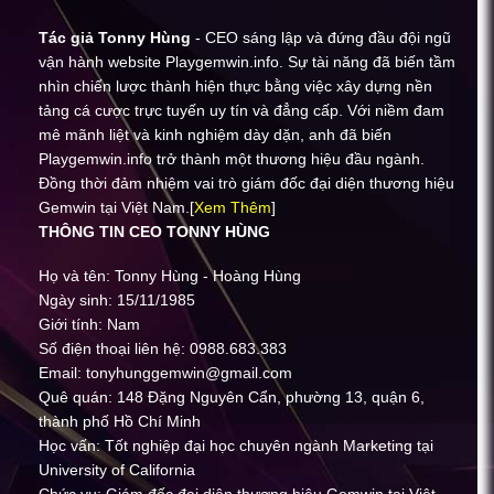
Tác giả Tonny Hùng
- CEO sáng lập và đứng đầu đội ngũ
vận hành website Playgemwin.info. Sự tài năng đã biến tầm
nhìn chiến lược thành hiện thực bằng việc xây dựng nền
tảng cá cược trực tuyến uy tín và đẳng cấp. Với niềm đam
mê mãnh liệt và kinh nghiệm dày dặn, anh đã biến
Playgemwin.info trở thành một thương hiệu đầu ngành.
Đồng thời đảm nhiệm vai trò giám đốc đại diện thương hiệu
Gemwin tại Việt Nam.[
Xem Thêm
]
THÔNG TIN CEO TONNY HÙNG
Họ và tên: Tonny Hùng - Hoàng Hùng
Ngày sinh: 15/11/1985
Giới tính: Nam
Số điện thoại liên hệ: 0988.683.383
Email:
tonyhunggemwin@gmail.com
Quê quán: 148 Đặng Nguyên Cẩn, phường 13, quận 6,
thành phố Hồ Chí Minh
Học vấn: Tốt nghiệp đại học chuyên ngành Marketing tại
University of California