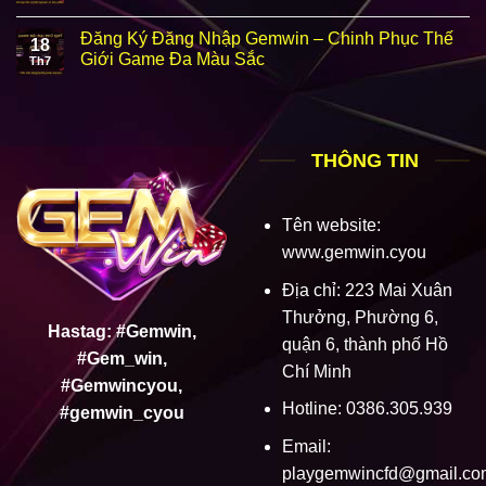
Đăng Ký Đăng Nhập Gemwin – Chinh Phục Thế
18
Giới Game Đa Màu Sắc
Th7
THÔNG TIN
Tên website:
www.gemwin.cyou
Địa chỉ: 223 Mai Xuân
Thưởng, Phường 6,
Hastag:
#Gemwin,
quận 6, thành phố Hồ
#Gem_win,
Chí Minh
#Gemwincyou,
Hotline: 0386.305.939
#gemwin_cyou
Email:
playgemwincfd@gmail.co