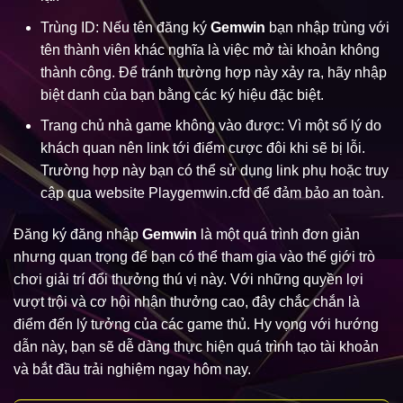
Trùng ID: Nếu tên đăng ký
Gemwin
bạn nhập trùng với
tên thành viên khác nghĩa là việc mở tài khoản không
thành công. Để tránh trường hợp này xảy ra, hãy nhập
biệt danh của bạn bằng các ký hiệu đặc biệt.
Trang chủ nhà game không vào được: Vì một số lý do
khách quan nên link tới điểm cược đôi khi sẽ bị lỗi.
Trường hợp này bạn có thể sử dụng link phụ hoặc truy
cập qua website Playgemwin.cfd để đảm bảo an toàn.
Đăng ký đăng nhập
Gemwin
là một quá trình đơn giản
nhưng quan trọng để bạn có thể tham gia vào thế giới trò
chơi giải trí đổi thưởng thú vị này. Với những quyền lợi
vượt trội và cơ hội nhận thưởng cao, đây chắc chắn là
điểm đến lý tưởng của các game thủ. Hy vọng với hướng
dẫn này, bạn sẽ dễ dàng thực hiện quá trình tạo tài khoản
và bắt đầu trải nghiệm ngay hôm nay.