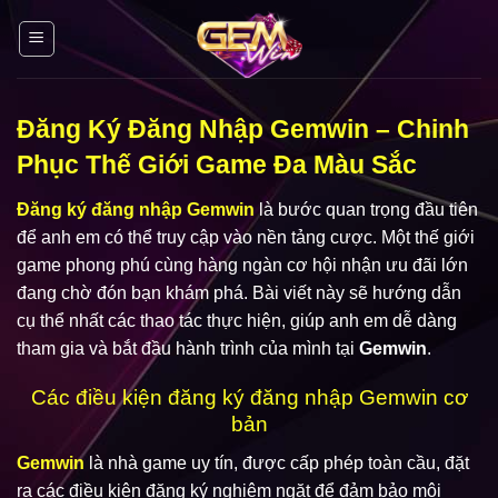
Bỏ
qua
nội
dung
Đăng Ký Đăng Nhập Gemwin – Chinh
Phục Thế Giới Game Đa Màu Sắc
Đăng ký đăng nhập Gemwin
là bước quan trọng đầu tiên
để anh em có thể truy cập vào nền tảng cược. Một thế giới
game phong phú cùng hàng ngàn cơ hội nhận ưu đãi lớn
đang chờ đón bạn khám phá. Bài viết này sẽ hướng dẫn
cụ thể nhất các thao tác thực hiện, giúp anh em dễ dàng
tham gia và bắt đầu hành trình của mình tại
Gemwin
.
Các điều kiện đăng ký đăng nhập Gemwin cơ
bản
Gemwin
là nhà game uy tín, được cấp phép toàn cầu, đặt
ra các điều kiện đăng ký nghiêm ngặt để đảm bảo môi