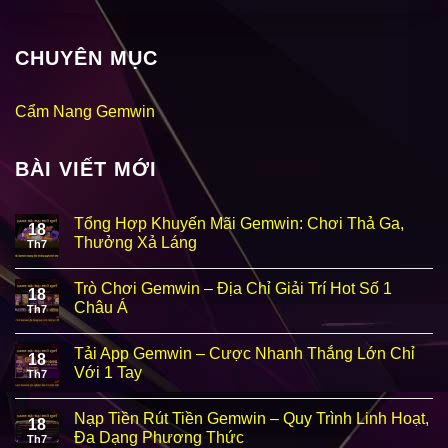
không tốn quá nhiều thời gian […]
CHUYÊN MỤC
Cẩm Nang Gemwin
BÀI VIẾT MỚI
Tổng Hợp Khuyến Mãi Gemwin: Chơi Thả Ga,
18
Thưởng Xả Láng
Th7
Trò Chơi Gemwin – Địa Chỉ Giải Trí Hot Số 1
18
Châu Á
Th7
Tải App Gemwin – Cược Nhanh Thắng Lớn Chỉ
18
Với 1 Tay
Th7
Nạp Tiền Rút Tiền Gemwin – Quy Trình Linh Hoạt,
18
Đa Dạng Phương Thức
Th7