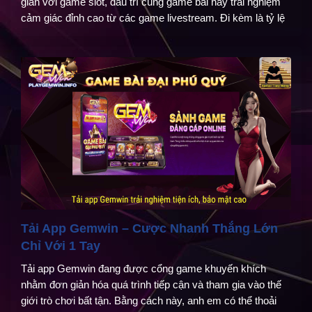
giãn với game slot, đấu trí cùng game bài hay trải nghiệm
cảm giác đỉnh cao từ các game livestream. Đi kèm là tỷ lệ
thưởng siêu giá trị cùng […]
Tải App Gemwin – Cược Nhanh Thắng Lớn
Chỉ Với 1 Tay
Tải app Gemwin đang được cổng game khuyến khích
nhằm đơn giản hóa quá trình tiếp cận và tham gia vào thế
giới trò chơi bất tận. Bằng cách này, anh em có thể thoải