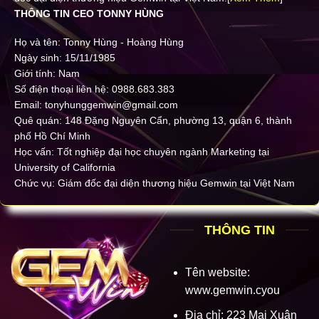
chơi mỗi
dịch mỗi 24h
ngày
THÔNG TIN CEO TONNY HÙNG
💻 Nền
Web, App Android, App iOS – giao diện
Họ và tên: Tonny Hùng - Hoàng Hùng
tảng hỗ
tương thích 100% trên cả điện thoại &
Ngày sinh: 15/11/1985
trợ
PC
Giới tính: Nam
🤝 Đối tác
AsianLogic Limited – Tập đoàn giải trí
Số điện thoại liên hệ: 0988.683.383
vận hành
hàng đầu khu vực
Email:
tonyhunggemwin@gmail.com
Quê quán: 148 Đặng Nguyên Cẩn, phường 13, quận 6, thành
🎯 Sản
Hơn 200+ sản phẩm (Game bài, Slot,
phố Hồ Chí Minh
phẩm chủ
Live casino, Minigame, Lô đề, Sport)
lực
Học vấn: Tốt nghiệp đại học chuyên ngành Marketing tại
University of California
🏢 Trụ sở
Hong Kong – Trung tâm công nghệ &
Chức vụ: Giám đốc đại diện thương hiệu Gemwin tại Việt Nam
chính
giải trí Châu Á
🛡️ Giấy
Được cấp phép bởi tổ chức quốc tế
phép vận
THÔNG TIN
(PAGCOR, GSC, Isle of Man…)
hành
Tên website:
Không chỉ dừng lại ở những con số ấn tượng,
www.gemwin.cyou
GEMWIN
còn không ngừng mở rộng hệ sinh thái
Địa chỉ: 223 Mai Xuân
sản phẩm, tối ưu công nghệ và trải nghiệm người