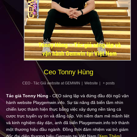
đó tạo nên bản sắc “đại phú quý” mà người chơi
luôn cảm nhận được ngay từ lần đầu trải nghiệm.
GEMWIN – Thương hiệu game bài được
tối ưu hóa từ gốc
Để hiểu rõ hơn về quy mô và nền tảng vận hành
của
GEMWIN,
bảng dưới đây sẽ giúp bạn hình
dung một cách trực quan các yếu tố cốt lõi làm
Ceo Tonny Hùng
nên thương hiệu bền vững suốt hơn 20 năm.
CEO - Tác Giả website
at
GEMWIN
|
Website
|
+ posts
🏷️ Tên
Tác giả Tonny Hùng
- CEO sáng lập và đứng đầu đội ngũ vận
thương
GEMWIN
–
GEM WIN
hành website Playgemwin.info. Sự tài năng đã biến tầm nhìn
mại
chiến lược thành hiện thực bằng việc xây dựng nền tảng cá
Hơn 8 triệu lượt tải app trên Android &
cược trực tuyến uy tín và đẳng cấp. Với niềm đam mê mãnh liệt
📲 Lượt tải
iOS
và kinh nghiệm dày dặn, anh đã biến Playgemwin.info trở thành
một thương hiệu đầu ngành. Đồng thời đảm nhiệm vai trò giám
🎮 Lượt
Trên 300.000 lượt đăng nhập và giao
đốc đại diện thương hiệu Gemwin tại Việt Nam.[
Xem Thêm
]