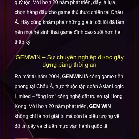
quý tộc. Với hơn 20 năm phát triển, đây là lựa
chọn hàng đầu cho game thủ thực chiến tại Châu
Á. Hãy cùng khám phá những giá trị cốt lõi đã làm
nên một hệ sinh thái game đỉnh cao suốt hơn hai
thập kỷ.
GEMWIN – Sự chuyên nghiệp được gầy
dựng bằng thời gian
Ra mắt từ năm 2004,
GEMWIN
là cổng game tiên
phong tại Châu Á, trực thuộc tập đoàn AsianLogic
Limited – “ông lớn” công nghệ đặt trụ sở tại Hong
Kong. Với hơn 20 năm phát triển,
GEM WIN
không chỉ là nơi giải trí mà còn là biểu tượng về
độ tin cậy và chuẩn mực vận hành quốc tế.